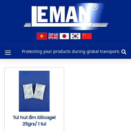
CÔNG TY TNHH LEMAN
CÔNG TY TNHH LEMAN
0949117676
https://manle.vn/
Protecting your products during global transportat
Túi hút ẩm Silicagel
25grs/ 1 túi