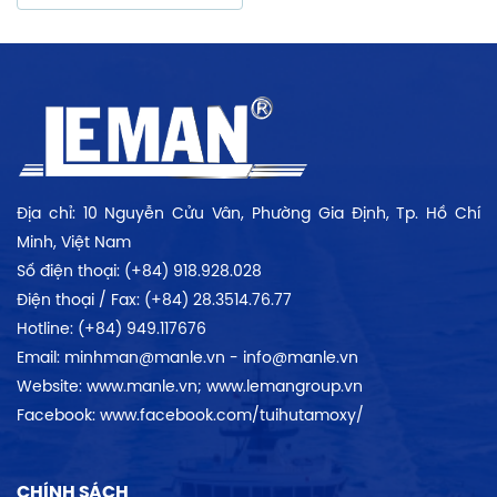
Địa chỉ: 10 Nguyễn Cửu Vân, Phường Gia Định, Tp. Hồ Chí
Minh, Việt Nam
Số điện thoại: (+84) 918.928.028
Điện thoại / Fax: (+84) 28.3514.76.77
Hotline: (+84) 949.117676
Email: minhman@manle.vn - info@manle.vn
Website: www.manle.vn; www.lemangroup.vn
Facebook: www.facebook.com/tuihutamoxy/
CHÍNH SÁCH