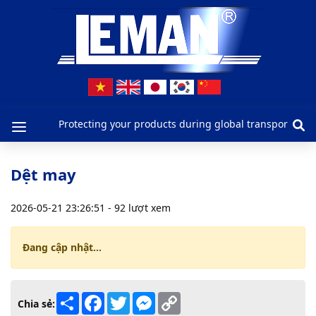
CÔNG TY TNHH LEMAN
CÔNG TY TNHH LEMAN
0949117676
https://manle.vn/
Protecting your products during global transporta
Dệt may
2026-05-21 23:26:51 - 92 lượt xem
Đang cập nhật...
Share
Facebook
Twitter
Messenger
Copy
Chia sẻ:
Link