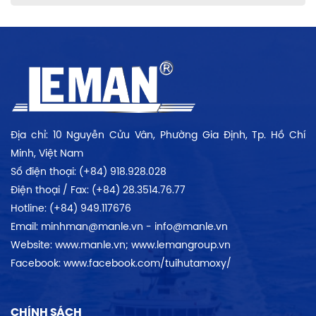
Địa chỉ: 10 Nguyễn Cửu Vân, Phường Gia Định, Tp. Hồ Chí
Minh, Việt Nam
Số điện thoại: (+84) 918.928.028
Điện thoại / Fax: (+84) 28.3514.76.77
Hotline: (+84) 949.117676
Email: minhman@manle.vn - info@manle.vn
Website: www.manle.vn; www.lemangroup.vn
Facebook: www.facebook.com/tuihutamoxy/
CHÍNH SÁCH