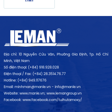
17MY
Địa chỉ: 10 Nguyễn Cửu Vân, Phường Gia Định, Tp. Hồ Chí
Minh, Việt Nam
Số điện thoại: (+84) 918.928.028
Điện thoại / Fax: (+84) 28.3514.76.77
Hotline: (+84) 949.117676
Email: minhman@manle.vn - info@manle.vn
Website: www.manle.vn; www.lemangroup.vn
Facebook: www.facebook.com/tuihutamoxy/